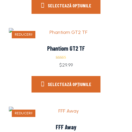
SELECTEAZĂ OPȚIUNILE
REDUCERI!
Phantiom GT2 TF
Evaluat la
$
29.99
5.00
din 5
SELECTEAZĂ OPȚIUNILE
REDUCERI!
FFF Away