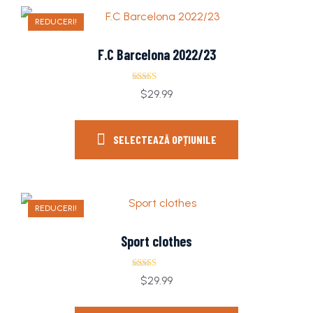
REDUCERI!
F.C Barcelona 2022/23
Evaluat la
$
29.99
4.00
din 5
SELECTEAZĂ OPȚIUNILE
REDUCERI!
Sport clothes
Evaluat la
$
29.99
4.00
din 5