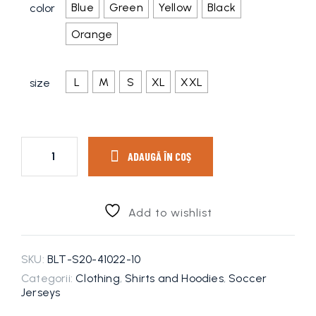
Blue
Green
Yellow
Black
color
Orange
L
M
S
XL
XXL
size
ADAUGĂ ÎN COȘ
Add to wishlist
SKU:
BLT-S20-41022-10
Categorii:
Clothing
,
Shirts and Hoodies
,
Soccer
Jerseys