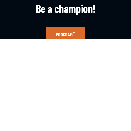
Be a champion!
PROGRAM
CONTACT
c.balteanu@iparomania.ro
TELEFON
+40 723 260 069