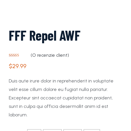
FFF Repel AWF
(O recenzie client)
Evaluat la
5.00
din 5
$
29.99
pe baza unei
singure
evaluări
Duis aute irure dolor in reprehenderit in voluptate
velit esse cillum dolore eu fugiat nulla pariatur.
Excepteur sint occaecat cupidatat non proident,
sunt in culpa qui officia desermollit anim id est
laborum.