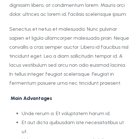
dignissim libero, at condimentum lorem. Mauris orci
dolor, ultrices ac lorem id, facilisis scelerisque ipsum.
Senectus et netus et malesuada. Nunc pulvinar
sapien et ligula ullamcorper malesuada proin. Neque
convallis a cras semper auctor. Libero id faucibus nisl
tincidunt eget. Leo a diam sollicitudin tempor id. A
lacus vestibulum sed arcu non odio euismod lacinia.
In tellus integer feugiat scelerisque. Feugiat in
fermentum posuere urna nec tincidunt praesent.
Main Advantages
Unde rerum a. Et voluptatem harum id.
Et aut dicta quibusdam iste necessitatibus ut
ut.