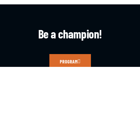
Be a champion!
PROGRAM
CONTACT
c.balteanu@iparomania.ro