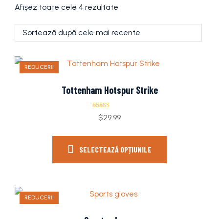
Afișez toate cele 4 rezultate
REDUCERI!
Tottenham Hotspur Strike
Evaluat la
$
29.99
5.00
din 5
SELECTEAZĂ OPȚIUNILE
REDUCERI!