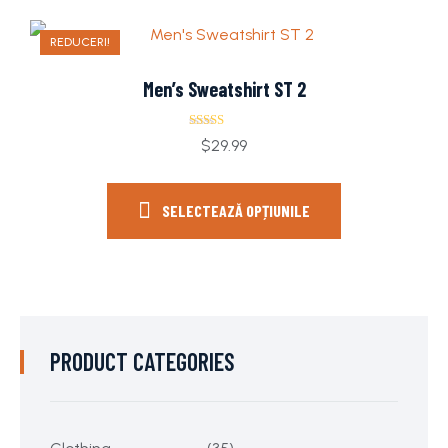
REDUCERI!
Men’s Sweatshirt ST 2
Evaluat la
$
29.99
5.00
din 5
SELECTEAZĂ OPȚIUNILE
PRODUCT CATEGORIES